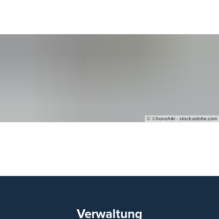
© ©hanohiki - stock.adobe.com
03
Verwaltung