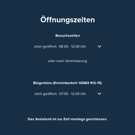
Öffnungszeiten
Besuchszeiten
Klicken, um weitere Öffnungs- oder Schließzeiten auszublend
Jetzt geöffnet:
08:00
-
12:00
Uhr
Von 08:00 bis 12:00 Uhr
oder nach Vereinbarung
Bürgerbüro (Erreichbarkeit: 02683 912-15)
Klicken, um weitere Öffnungs- oder Schließzeiten auszublen
Jetzt geöffnet:
07:00
-
12:00
Uhr
Von 07:00 bis 12:00 Uhr
Das Sozialamt ist zur Zeit montags geschlossen
.