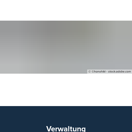
© ©hanohiki - stock.adobe.com
10
Verwaltung