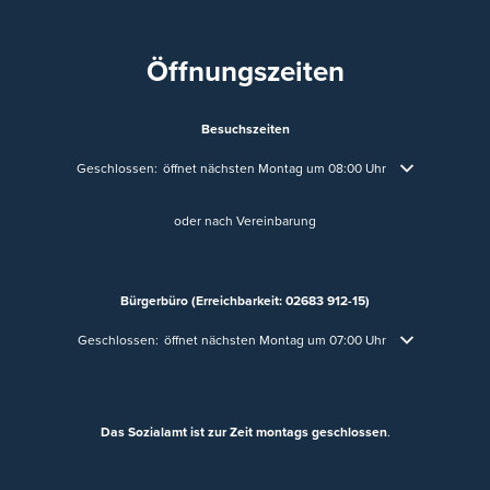
Öffnungszeiten
Besuchszeiten
Klicken, um weitere Öffnungs- oder Schließzeiten auszublenden
Geschlossen:
öffnet nächsten Montag um 08:00 Uhr
oder nach Vereinbarung
Bürgerbüro (Erreichbarkeit: 02683 912-15)
Klicken, um weitere Öffnungs- oder Schließzeiten auszublenden
Geschlossen:
öffnet nächsten Montag um 07:00 Uhr
Das Sozialamt ist zur Zeit montags geschlossen
.