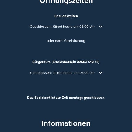
Öffnungszeiten
Besuchszeiten
Klicken, um weitere Öffnungs- oder Schließzeiten auszublenden
Geschlossen:
öffnet heute um 08:00 Uhr
oder nach Vereinbarung
Bürgerbüro (Erreichbarkeit: 02683 912-15)
Klicken, um weitere Öffnungs- oder Schließzeiten auszublende
Geschlossen:
öffnet heute um 07:00 Uhr
Das Sozialamt ist zur Zeit montags geschlossen
.
Informationen