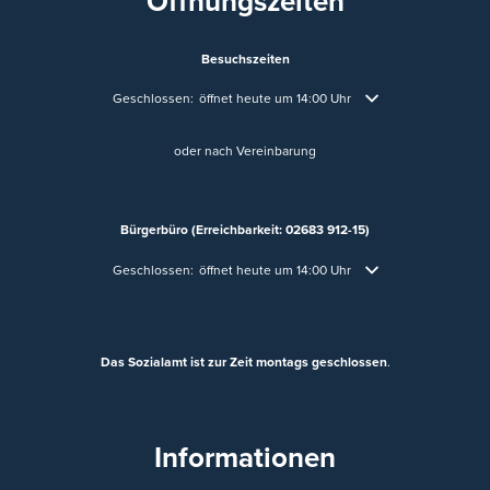
Öffnungszeiten
Besuchszeiten
Klicken, um weitere Öffnungs- oder Schließzeiten auszublende
Geschlossen:
öffnet heute um 14:00 Uhr
oder nach Vereinbarung
Bürgerbüro (Erreichbarkeit: 02683 912-15)
Klicken, um weitere Öffnungs- oder Schließzeiten auszublende
Geschlossen:
öffnet heute um 14:00 Uhr
Das Sozialamt ist zur Zeit montags geschlossen
.
Informationen