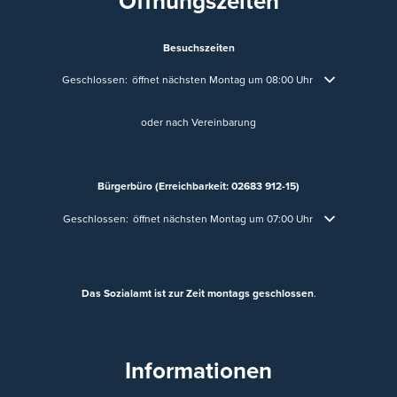
Öffnungszeiten
Besuchszeiten
Klicken, um weitere Öffnungs- oder Schließzeiten auszublenden
Geschlossen:
öffnet nächsten Montag um 08:00 Uhr
oder nach Vereinbarung
Bürgerbüro (Erreichbarkeit: 02683 912-15)
Klicken, um weitere Öffnungs- oder Schließzeiten auszublenden
Geschlossen:
öffnet nächsten Montag um 07:00 Uhr
Das Sozialamt ist zur Zeit montags geschlossen
.
Informationen