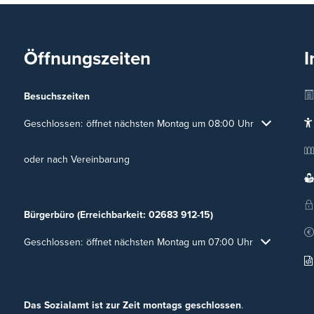
Öffnungszeiten
I
Besuchszeiten
Klicken, um weitere Öffnungs- oder Schließzeiten auszublenden
Geschlossen:
öffnet nächsten Montag um 08:00 Uhr
oder nach Vereinbarung
Bürgerbüro (Erreichbarkeit: 02683 912-15)
Klicken, um weitere Öffnungs- oder Schließzeiten auszublenden
Geschlossen:
öffnet nächsten Montag um 07:00 Uhr
Das Sozialamt ist zur Zeit montags geschlossen
.